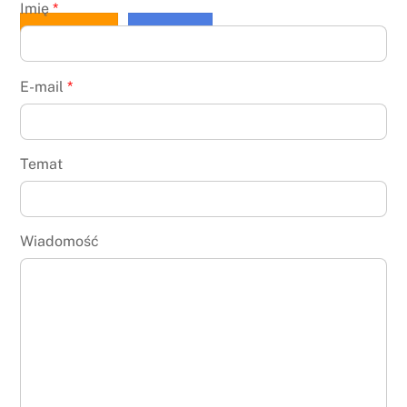
Imię
*
Zadzwoń
Napisz
E-mail
*
Temat
Wiadomość